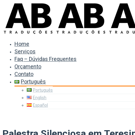
Home
Serviços
Faq – Dúvidas Frequentes
Orçamento
Contato
Português
Português
English
Español
Palestra Silenciosa em Teresi