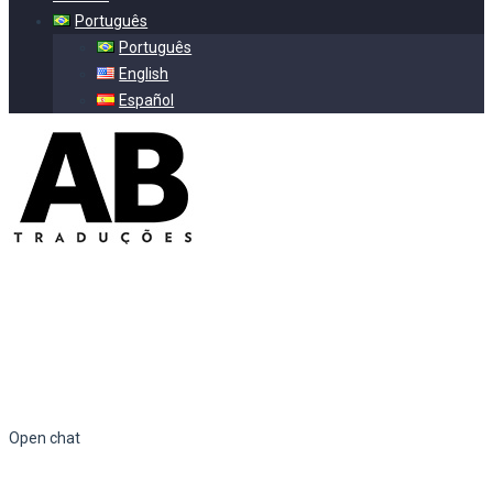
Português
Português
English
Español
Open chat